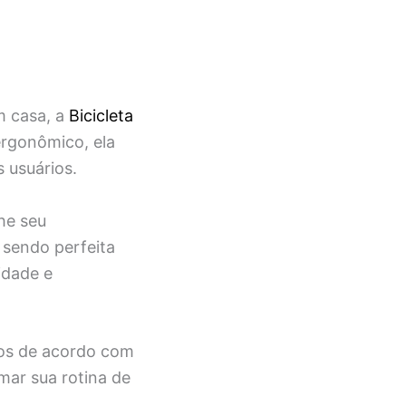
m casa, a
Bicicleta
ergonômico, ela
 usuários.
he seu
 sendo perfeita
idade e
nos de acordo com
mar sua rotina de