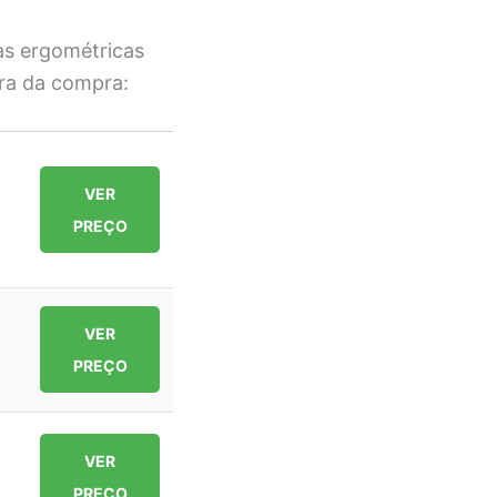
as ergométricas
ra da compra:
VER
PREÇO
VER
PREÇO
VER
PREÇO