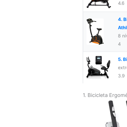
4.6
4. 
Athl
8 ní
4
5. B
ext
3.9
1. Bicicleta Ergo