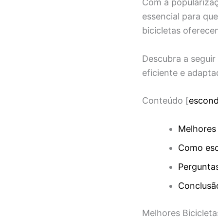
Com a popularizaç
essencial para qu
bicicletas oferece
Descubra a seguir
eficiente e adapta
Conteúdo
[
escond
Melhores 
Como esco
Pergunta
Conclusão
Melhores Biciclet