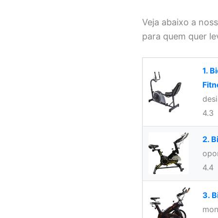
Veja abaixo a nos
para quem quer le
1. 
Fit
des
4.3
2. B
opor
4.4
3. B
mon