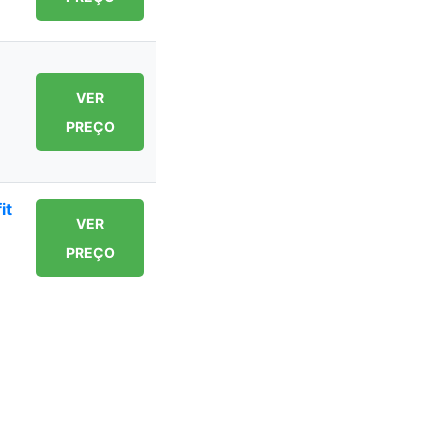
VER
PREÇO
it
VER
PREÇO