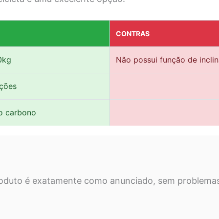
CONTRAS
0kg
Não possui função de incli
nções
o carbono
oduto é exatamente como anunciado, sem problemas